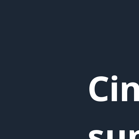
Ci
su