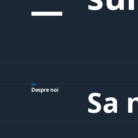
01
Sa 
Despre noi