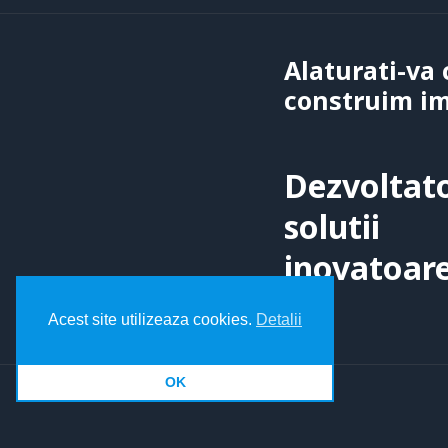
Alaturati-va 
construim imp
Dezvoltato
solutii
inovatoar
Acest site utilizeaza cookies.
Detalii
OK
02