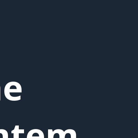
ne
ntem